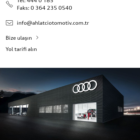
Tel:
444 0 185
Faks: 0 364 235 0540
info@ahlatciotomotiv.com.tr
Bize ulaşın
Yol tarifi alın