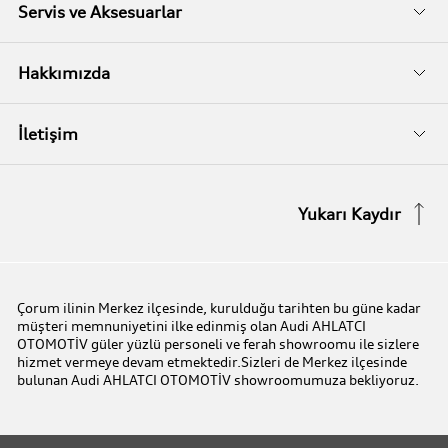
Servis ve Aksesuarlar
Audi Garanti
Hakkımızda
Audi Kasko
Biz Kimiz?
İletişim
Audi Garanti Plus
İletişim Bilgileri
Yukarı Kaydır
Audi Orijinal Aksesuarlar®
İletişim Formu
Serviste Prestijin 7 Prensibi
Çorum ilinin Merkez ilçesinde, kurulduğu tarihten bu güne kadar
müşteri memnuniyetini ilke edinmiş olan Audi AHLATCI
Audi Express Servis
OTOMOTİV güler yüzlü personeli ve ferah showroomu ile sizlere
hizmet vermeye devam etmektedir.Sizleri de Merkez ilçesinde
bulunan Audi AHLATCI OTOMOTİV showroomumuza bekliyoruz.
Audi Mobilite Garantisi